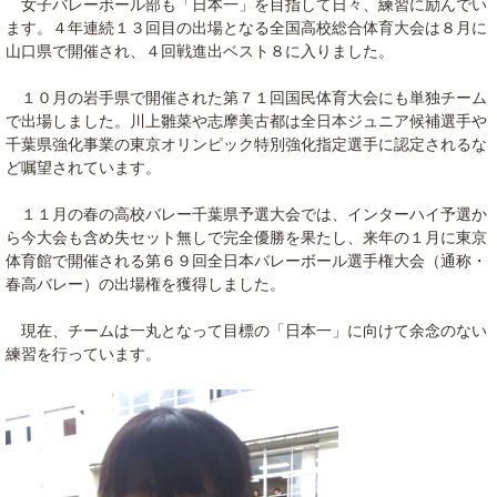
女子バレーボール部も「日本一」を目指して日々、練習に励んでい
ます。４年連続１３回目の出場となる全国高校総合体育大会は８月に
山口県で開催され、４回戦進出ベスト８に入りました。
１０月の岩手県で開催された第７１回国民体育大会にも単独チーム
で出場しました。川上雛菜や志摩美古都は全日本ジュニア候補選手や
千葉県強化事業の東京オリンピック特別強化指定選手に認定されるな
ど嘱望されています。
１１月の春の高校バレー千葉県予選大会では、インターハイ予選か
ら今大会も含め失セット無しで完全優勝を果たし、来年の１月に東京
体育館で開催される第６９回全日本バレーボール選手権大会（通称・
春高バレー）の出場権を獲得しました。
現在、チームは一丸となって目標の「日本一」に向けて余念のない
練習を行っています。