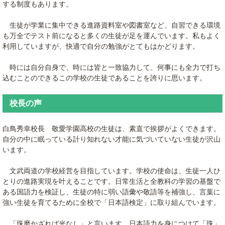
する制度もあります。
生徒が学業に集中できる進路資料室や図書室など、自習できる環境
も万全でテスト前になると多くの生徒が足を運んでいます。私もよく
利用していますが、快適で自分の勉強がとてもはかどります。
時には自分自身で、時には皆と一致協力して、何事にも全力で打ち
込むことのできるこの学校の生徒であることを誇りに思います。
校長の声
白鳥秀幸校長 敬愛学園高校の生徒は、素直で挨拶がよくできます。
自分の中に眠っている計り知れない才能に気づいていない生徒が沢山
います。
文武両道の学校経営を目指しています。学校の使命は、生徒一人ひ
とりの進路実現を叶えることです。日常生活と全教科の学習の基盤で
ある国語力を検証し、生徒の特に弱い語彙や敬語等を補強し、言葉に
強い生徒を育てるために全校で「日本語検定」に取り組んでいます。
「珠磨かざれば光なし」と言います。日本語力を身につけて「珠」