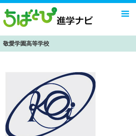
ホーム
中学校
高校
敬愛学園高等学校
学校ニュース
NIE
エンジョイ！学園ライフ
ちばとぴ