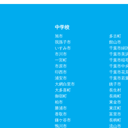
中学校
旭市
多古町
我孫子市
館山市
いすみ市
千葉市緑
市川市
千葉市美
一宮町
千葉市稲
市原市
千葉市中
印西市
千葉市花
浦安市
千葉市若
大網白里市
銚子市
大多喜町
長生村
御宿町
長南町
柏市
東金市
勝浦市
東庄町
香取市
富里市
鎌ケ谷市
長柄町
鴨川市
流山市