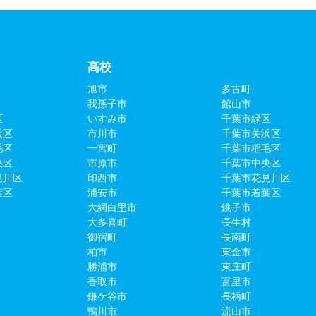
高校
旭市
多古町
我孫子市
館山市
区
いすみ市
千葉市緑区
浜区
市川市
千葉市美浜区
毛区
一宮町
千葉市稲毛区
央区
市原市
千葉市中央区
見川区
印西市
千葉市花見川区
葉区
浦安市
千葉市若葉区
大網白里市
銚子市
大多喜町
長生村
御宿町
長南町
柏市
東金市
勝浦市
東庄町
香取市
富里市
鎌ケ谷市
長柄町
鴨川市
流山市