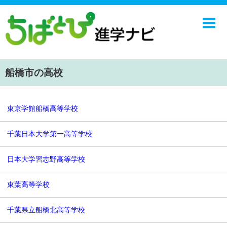
ホーム
中学校
高校
船橋市の高校
学校ニュース
NIE
東京学館船橋高等学校
エンジョイ！学園ライフ
千葉日本大学第一高等学校
ちばとぴ
日本大学習志野高等学校
東葉高等学校
千葉県立船橋北高等学校