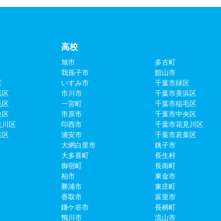
高校
旭市
多古町
我孫子市
館山市
区
いすみ市
千葉市緑区
浜区
市川市
千葉市美浜区
毛区
一宮町
千葉市稲毛区
央区
市原市
千葉市中央区
見川区
印西市
千葉市花見川区
葉区
浦安市
千葉市若葉区
大網白里市
銚子市
大多喜町
長生村
御宿町
長南町
柏市
東金市
勝浦市
東庄町
香取市
富里市
鎌ケ谷市
長柄町
鴨川市
流山市