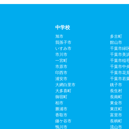
中学校
旭市
多古町
我孫子市
館山市
いすみ市
千葉市緑
市川市
千葉市美
一宮町
千葉市稲
市原市
千葉市中
印西市
千葉市花
浦安市
千葉市若
大網白里市
銚子市
大多喜町
長生村
御宿町
長南町
柏市
東金市
勝浦市
東庄町
香取市
富里市
鎌ケ谷市
長柄町
鴨川市
流山市