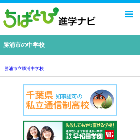
ホーム
中学校
高校
勝浦市の中学校
学校ニュース
NIE
勝浦市立勝浦中学校
エンジョイ！学園ライフ
千葉日報オンライン