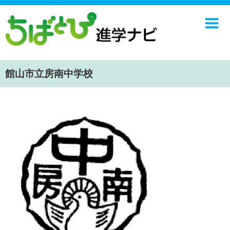
ホーム
中学校
高校
館山市立房南中学校
学校ニュース
NIE
エンジョイ！学園ライフ
ちばとぴ