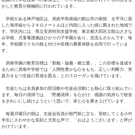
かした教育が積極的に行われています。
学校がある神戸地区は、房総半島南端の館山市の南部、太平洋に面
した海岸線から２キロメートルほど内陸に入った緑に囲まれた地域で
す。学区内には、県立安房特別支援学校、東京都大田区立館山さざな
み学校、児童養護施設ひかりの子学園があり、交流もさかんです。毎
年、学校園でイモの植え付けや収穫の農業体験を合同で行っていま
す。
房南学園の教育目標は「勤勉・協働・郷土愛」。この目標を達成す
るために房南中学校では「人間性豊かな心をもち、正しい判断力、実
践力をもつ生徒の育成を図る」とのスローガンを掲げています。
生徒たちは全員参加の部活動や生徒会活動にも熱心に取り組んでい
ます。毎日の清掃では、「黙働清掃」を心がけ、感謝の気持ちで校舎
をきれいにし続けようという思いで、床と心を磨き上げています。
毎週月曜日の朝は、生徒会役員が校門前に立ち、登校してくる小中
学生にさわやかな笑顔と元気な声で、「おはようございます」と呼び
かけています。