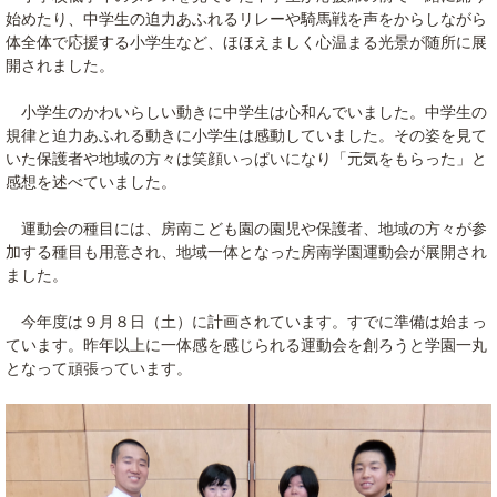
始めたり、中学生の迫力あふれるリレーや騎馬戦を声をからしながら
体全体で応援する小学生など、ほほえましく心温まる光景が随所に展
開されました。
小学生のかわいらしい動きに中学生は心和んでいました。中学生の
規律と迫力あふれる動きに小学生は感動していました。その姿を見て
いた保護者や地域の方々は笑顔いっぱいになり「元気をもらった」と
感想を述べていました。
運動会の種目には、房南こども園の園児や保護者、地域の方々が参
加する種目も用意され、地域一体となった房南学園運動会が展開され
ました。
今年度は９月８日（土）に計画されています。すでに準備は始まっ
ています。昨年以上に一体感を感じられる運動会を創ろうと学園一丸
となって頑張っています。