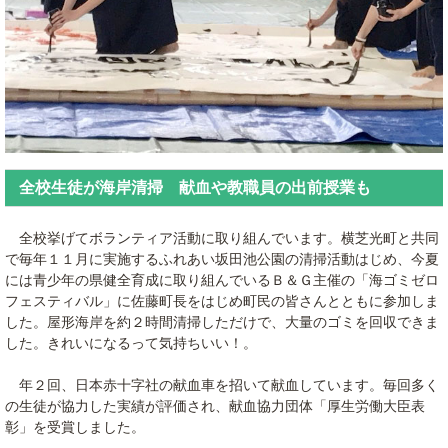
全校生徒が海岸清掃 献血や教職員の出前授業も
全校挙げてボランティア活動に取り組んでいます。横芝光町と共同
で毎年１１月に実施するふれあい坂田池公園の清掃活動はじめ、今夏
には青少年の県健全育成に取り組んでいるＢ＆Ｇ主催の「海ゴミゼロ
フェスティバル」に佐藤町長をはじめ町民の皆さんとともに参加しま
した。屋形海岸を約２時間清掃しただけで、大量のゴミを回収できま
した。きれいになるって気持ちいい！。
年２回、日本赤十字社の献血車を招いて献血しています。毎回多く
の生徒が協力した実績が評価され、献血協力団体「厚生労働大臣表
彰」を受賞しました。