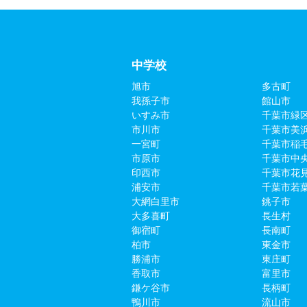
中学校
旭市
多古町
我孫子市
館山市
いすみ市
千葉市緑
市川市
千葉市美
一宮町
千葉市稲
市原市
千葉市中
印西市
千葉市花
浦安市
千葉市若
大網白里市
銚子市
大多喜町
長生村
御宿町
長南町
柏市
東金市
勝浦市
東庄町
香取市
富里市
鎌ケ谷市
長柄町
鴨川市
流山市