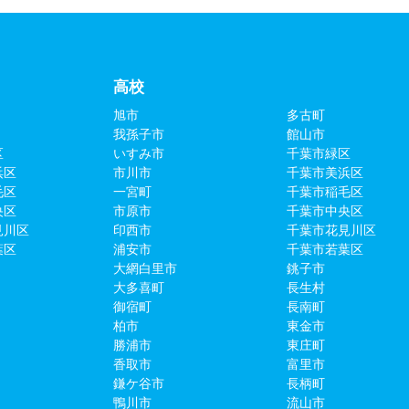
高校
旭市
多古町
我孫子市
館山市
区
いすみ市
千葉市緑区
浜区
市川市
千葉市美浜区
毛区
一宮町
千葉市稲毛区
央区
市原市
千葉市中央区
見川区
印西市
千葉市花見川区
葉区
浦安市
千葉市若葉区
大網白里市
銚子市
大多喜町
長生村
御宿町
長南町
柏市
東金市
勝浦市
東庄町
香取市
富里市
鎌ケ谷市
長柄町
鴨川市
流山市