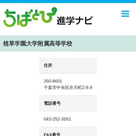
ホーム
中学校
高校
植草学園大学附属高等学校
学校ニュース
NIE
住所
エンジョイ！学園ライフ
260-8601
ちばとぴ
千葉市中央区弁天町2-8-9
電話番号
043-252-3551
FAX番号