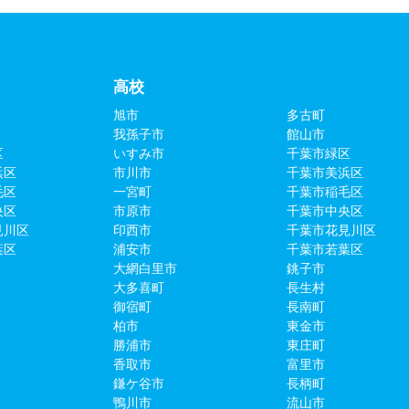
高校
旭市
多古町
我孫子市
館山市
区
いすみ市
千葉市緑区
浜区
市川市
千葉市美浜区
毛区
一宮町
千葉市稲毛区
央区
市原市
千葉市中央区
見川区
印西市
千葉市花見川区
葉区
浦安市
千葉市若葉区
大網白里市
銚子市
大多喜町
長生村
御宿町
長南町
柏市
東金市
勝浦市
東庄町
香取市
富里市
鎌ケ谷市
長柄町
鴨川市
流山市