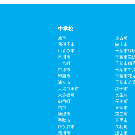
中学校
旭市
多古町
我孫子市
館山市
いすみ市
千葉市緑
市川市
千葉市美
一宮町
千葉市稲
市原市
千葉市中
印西市
千葉市花
浦安市
千葉市若
大網白里市
銚子市
大多喜町
長生村
御宿町
長南町
柏市
東金市
勝浦市
東庄町
香取市
富里市
鎌ケ谷市
長柄町
鴨川市
流山市