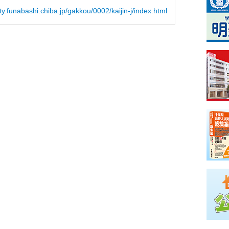
ty.funabashi.chiba.jp/gakkou/0002/kaijin-j/index.html