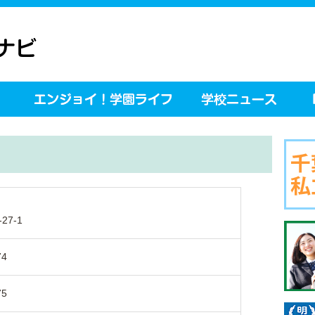
27-1
74
75