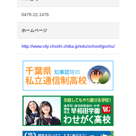
0479-22-1476
ホームページ
http://www.city.choshi.chiba.jp/edu/school/gochu/