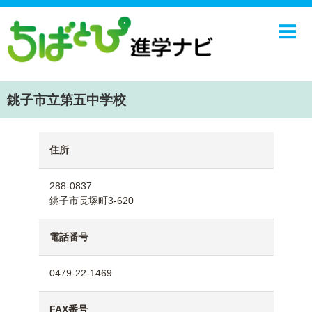
ホーム
中学校
高校
銚子市立第五中学校
学校ニュース
NIE
住所
エンジョイ！学園ライフ
288-0837
ちばとぴ
銚子市長塚町3-620
電話番号
0479-22-1469
FAX番号