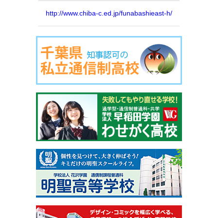
http://www.chiba-c.ed.jp/funabashieast-h/