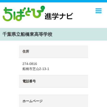
ホーム
中学校
高校
千葉県立船橋東高等学校
学校ニュース
NIE
住所
エンジョイ！学園ライフ
274-0816
ちばとぴ
船橋市芝山2-13-1
電話番号
ホームページ