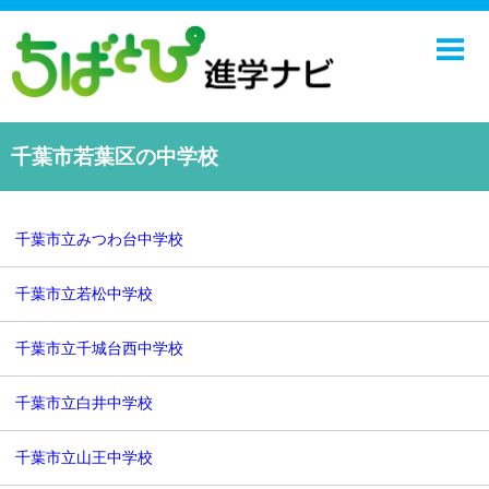
ホーム
中学校
高校
千葉市若葉区の中学校
学校ニュース
NIE
千葉市立みつわ台中学校
エンジョイ！学園ライフ
千葉市立若松中学校
千葉日報オンライン
千葉市立千城台西中学校
千葉市立白井中学校
千葉市立山王中学校