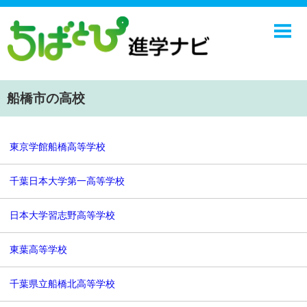
ホーム
中学校
高校
船橋市の高校
学校ニュース
NIE
東京学館船橋高等学校
エンジョイ！学園ライフ
千葉日本大学第一高等学校
ちばとぴ
日本大学習志野高等学校
東葉高等学校
千葉県立船橋北高等学校