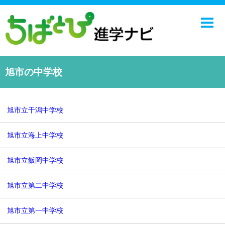
ホーム
中学校
高校
旭市の中学校
学校ニュース
NIE
旭市立干潟中学校
エンジョイ！学園ライフ
旭市立海上中学校
千葉日報オンライン
旭市立飯岡中学校
旭市立第二中学校
旭市立第一中学校