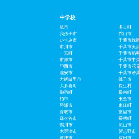
中学校
旭市
多古町
我孫子市
館山市
いすみ市
千葉市緑
市川市
千葉市美
一宮町
千葉市稲
市原市
千葉市中
印西市
千葉市花
浦安市
千葉市若
大網白里市
銚子市
大多喜町
長生村
御宿町
長南町
柏市
東金市
勝浦市
東庄町
香取市
富里市
鎌ケ谷市
長柄町
鴨川市
流山市
木更津市
習志野市
君津市
成田市