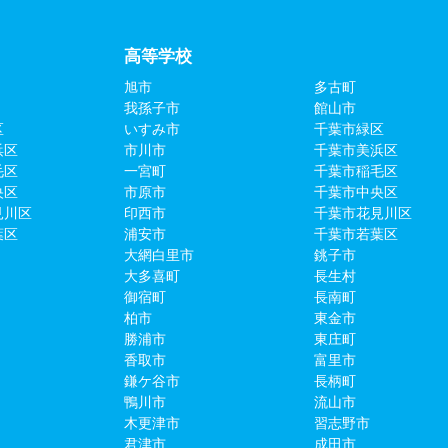
高等学校
旭市
多古町
我孫子市
館山市
区
いすみ市
千葉市緑区
浜区
市川市
千葉市美浜区
毛区
一宮町
千葉市稲毛区
央区
市原市
千葉市中央区
見川区
印西市
千葉市花見川区
葉区
浦安市
千葉市若葉区
大網白里市
銚子市
大多喜町
長生村
御宿町
長南町
柏市
東金市
勝浦市
東庄町
香取市
富里市
鎌ケ谷市
長柄町
鴨川市
流山市
木更津市
習志野市
君津市
成田市