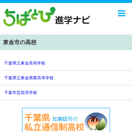
ホーム
中学校
高校
東金市の高校
学校ニュース
NIE
千葉県立東金高等学校
エンジョイ！学園ライフ
千葉県立東金商業高等学校
ちばとぴ
千葉学芸高等学校