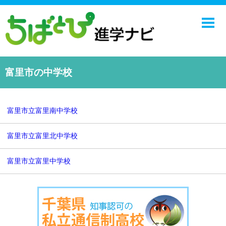
ホーム
中学校
高校
富里市の中学校
学校ニュース
NIE
富里市立富里南中学校
エンジョイ！学園ライフ
富里市立富里北中学校
千葉日報オンライン
富里市立富里中学校