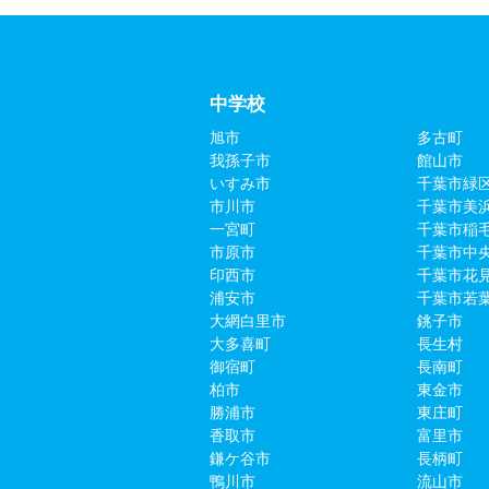
中学校
旭市
多古町
我孫子市
館山市
いすみ市
千葉市緑
市川市
千葉市美
一宮町
千葉市稲
市原市
千葉市中
印西市
千葉市花
浦安市
千葉市若
大網白里市
銚子市
大多喜町
長生村
御宿町
長南町
柏市
東金市
勝浦市
東庄町
香取市
富里市
鎌ケ谷市
長柄町
鴨川市
流山市