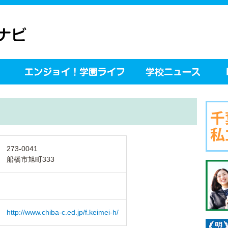
273-0041
船橋市旭町333
http://www.chiba-c.ed.jp/f.keimei-h/