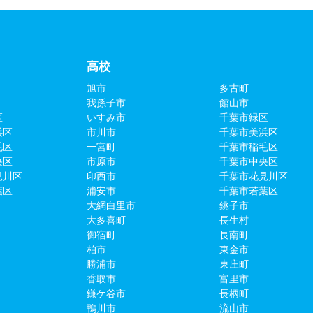
高校
旭市
多古町
我孫子市
館山市
区
いすみ市
千葉市緑区
浜区
市川市
千葉市美浜区
毛区
一宮町
千葉市稲毛区
央区
市原市
千葉市中央区
見川区
印西市
千葉市花見川区
葉区
浦安市
千葉市若葉区
大網白里市
銚子市
大多喜町
長生村
御宿町
長南町
柏市
東金市
勝浦市
東庄町
香取市
富里市
鎌ケ谷市
長柄町
鴨川市
流山市