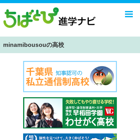
ホーム
中学校
高校
minamibousouの高校
学校ニュース
NIE
エンジョイ！学園ライフ
ちばとぴ