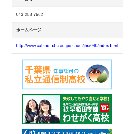
043-258-7562
ホームページ
http://www.cabinet-cbc.ed.jp/school/jhs/040/index.html