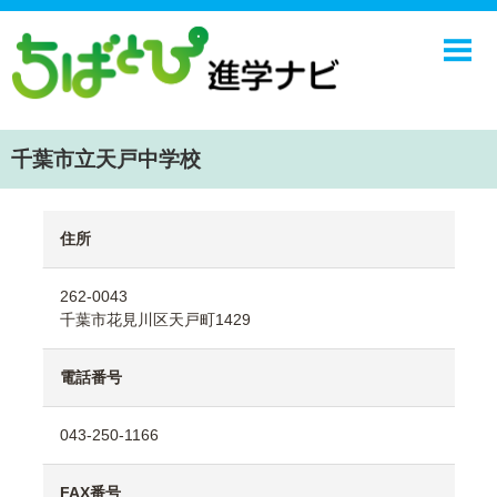
ホーム
中学校
高校
千葉市立天戸中学校
学校ニュース
NIE
住所
エンジョイ！学園ライフ
262-0043
ちばとぴ
千葉市花見川区天戸町1429
電話番号
043-250-1166
FAX番号