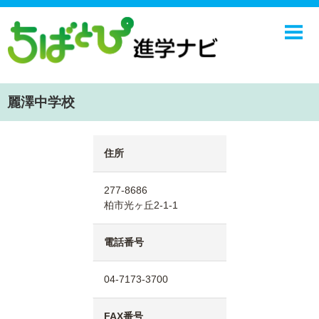
ホーム
中学校
高校
麗澤中学校
学校ニュース
NIE
住所
エンジョイ！学園ライフ
277-8686
ちばとぴ
柏市光ヶ丘2-1-1
電話番号
04-7173-3700
FAX番号