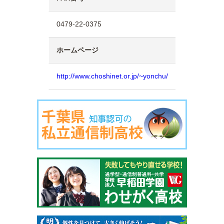
0479-22-0375
ホームページ
http://www.choshinet.or.jp/~yonchu/