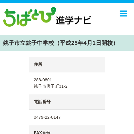
ホーム
中学校
高校
銚子市立銚子中学校（平成25年4月1日開校）
学校ニュース
NIE
住所
エンジョイ！学園ライフ
288-0801
ちばとぴ
銚子市唐子町31-2
電話番号
0479-22-0147
FAX番号