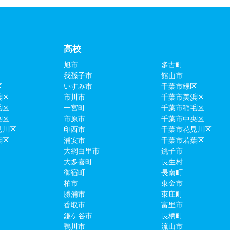
高校
旭市
多古町
我孫子市
館山市
区
いすみ市
千葉市緑区
浜区
市川市
千葉市美浜区
毛区
一宮町
千葉市稲毛区
央区
市原市
千葉市中央区
見川区
印西市
千葉市花見川区
葉区
浦安市
千葉市若葉区
大網白里市
銚子市
大多喜町
長生村
御宿町
長南町
柏市
東金市
勝浦市
東庄町
香取市
富里市
鎌ケ谷市
長柄町
鴨川市
流山市