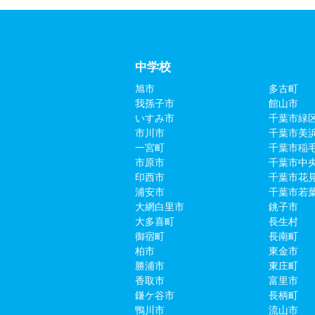
中学校
旭市
多古町
我孫子市
館山市
いすみ市
千葉市緑
市川市
千葉市美
一宮町
千葉市稲
市原市
千葉市中
印西市
千葉市花
浦安市
千葉市若
大網白里市
銚子市
大多喜町
長生村
御宿町
長南町
柏市
東金市
勝浦市
東庄町
香取市
富里市
鎌ケ谷市
長柄町
鴨川市
流山市