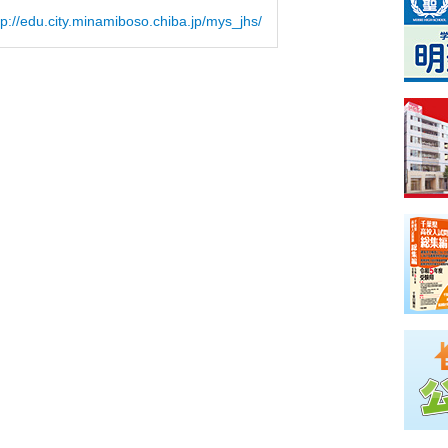
tp://edu.city.minamiboso.chiba.jp/mys_jhs/